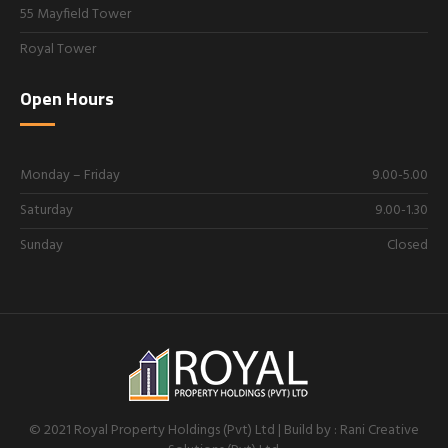
55 Mayfield Tower
Royal Tower
Open Hours
Monday – Friday
9.00-5.00
Saturday
9.00-1.30
Sunday
Closed
© 2021 Royal Property Holdings (Pvt) Ltd | Build by : Rani Creative