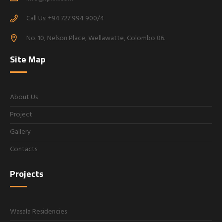
Call Us: +94 727 994 900/4
No. 10, Nelson Place, Wellawatte, Colombo 06.
Site Map
About Us
Project
Gallery
Contacts
Projects
Wasala Residencies